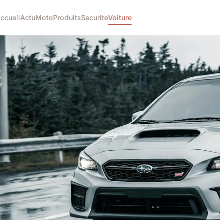
ccueil
Actu
Moto
Produits
Securite
Voiture