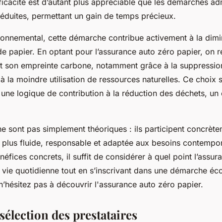
ficacité est d’autant plus appréciable que les démarches adm
réduites, permettant un gain de temps précieux.
ironnemental, cette démarche contribue activement à la dimi
 papier. En optant pour l’assurance auto zéro papier, on r
nt son empreinte carbone, notamment grâce à la suppressio
 à la moindre utilisation de ressources naturelles. Ce choix s’
ne logique de contribution à la réduction des déchets, un 
e sont pas simplement théoriques : ils participent concrète
o plus fluide, responsable et adaptée aux besoins contempo
néfices concrets, il suffit de considérer à quel point l’assu
la vie quotidienne tout en s’inscrivant dans une démarche éc
 n’hésitez pas à découvrir l'assurance auto zéro papier.
sélection des prestataires