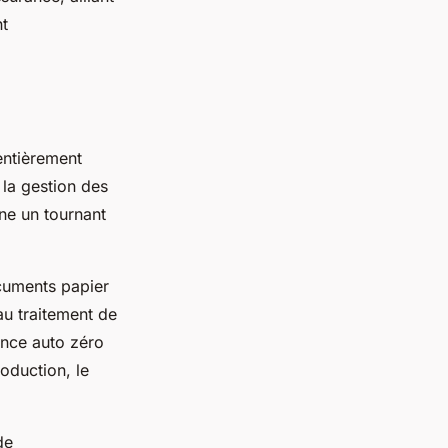
nt
entièrement
 la gestion des
rne un tournant
ocuments papier
au traitement de
rance auto zéro
oduction, le
de