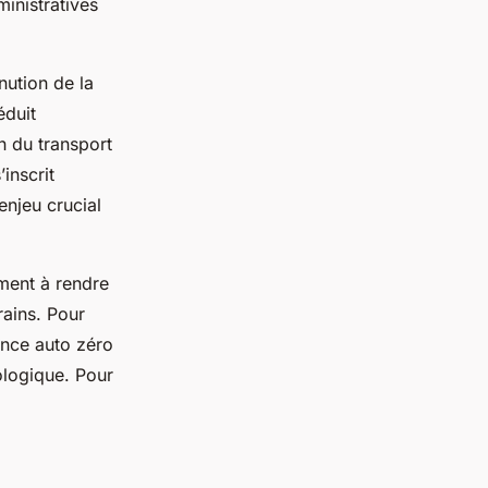
inistratives
nution de la
éduit
n du transport
inscrit
enjeu crucial
ment à rendre
rains. Pour
rance auto zéro
ologique. Pour