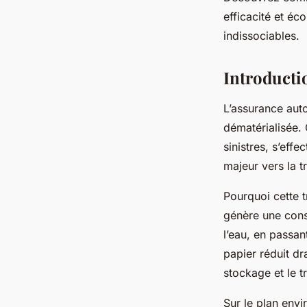
Inès
•
22 juillet 2025
•
4 min de lecture
efficacité et éc
indissociables.
Introducti
L’assurance aut
dématérialisée. 
sinistres, s’eff
majeur vers la t
Pourquoi cette t
génère une cons
l’eau, en passan
papier réduit d
stockage et le 
Sur le plan envi