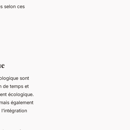
es selon ces
ue
nologique sont
n de temps et
ent écologique.
, mais également
l’intégration