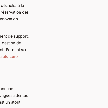
déchets, à la
préservation des
innovation
ment de support.
a gestion de
ent. Pour mieux
 auto zéro
tant une
longues attentes
est un atout