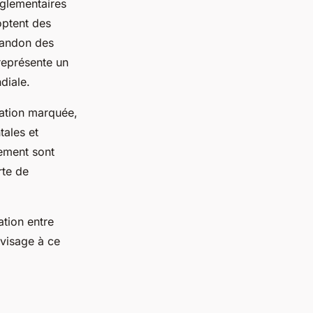
èglementaires
optent des
bandon des
 représente un
diale.
ation marquée,
tales et
nement sont
rte de
tion entre
 visage à ce