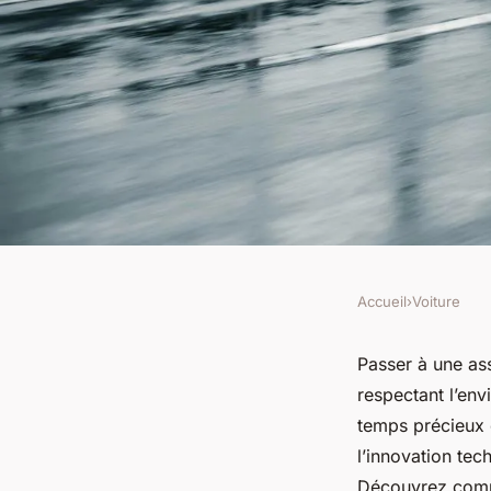
Accueil
›
Voiture
VOITURE
Découvrez l'assuran
Passer à une ass
respectant l’en
papier : gain de tem
temps précieux e
l’innovation te
Découvrez comme