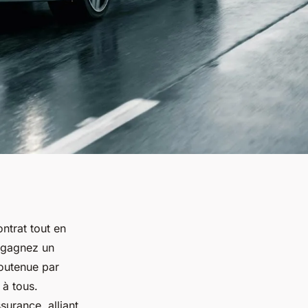
ntrat tout en
s gagnez un
soutenue par
 à tous.
urance, alliant