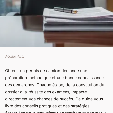
Accueil
›
Actu
ACTU
Permis de camion : top
Obtenir un permis de camion demande une
préparation méthodique et une bonne connaissance
conseils pour réussir votre
des démarches. Chaque étape, de la constitution du
demande
dossier à la réussite des examens, impacte
directement vos chances de succès. Ce guide vous
Inès
•
19 janvier 2026
•
5 min de lecture
livre des conseils pratiques et des stratégies