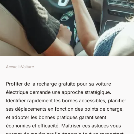
Accueil
›
Voiture
VOITURE
Astuces pour profiter de la
Profiter de la recharge gratuite pour sa voiture
électrique demande une approche stratégique.
recharge gratuite de votre
Identifier rapidement les bornes accessibles, planifier
voiture électrique
ses déplacements en fonction des points de charge,
et adopter les bonnes pratiques garantissent
Inès
•
17 février 2026
•
6 min de lecture
économies et efficacité. Maîtriser ces astuces vous